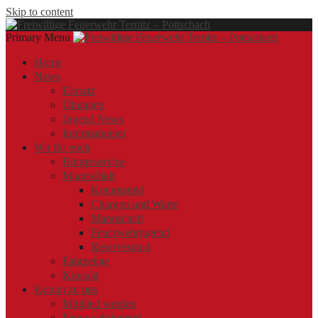
Skip to content
Primary Menu
Offizielle Webseite der Freiwilligen Feuerwehr Ternitz – Pottschach
Freiwillige Feuerwehr Ternitz –
Freiwillige Feuerwehr Ternitz – Pottschach
Home
News
Pottschach
Einsatz
Übungen
Jugend News
Informationen
Wir für euch
Bürgerservice
Mannschaft
Kommando
Chargen und Warte
Mannschaft
Feuerwehrjugend
Reservestand
Fahrzeuge
Kontakt
Komm zu uns
Mitglied werden
Feuerwehrjugend