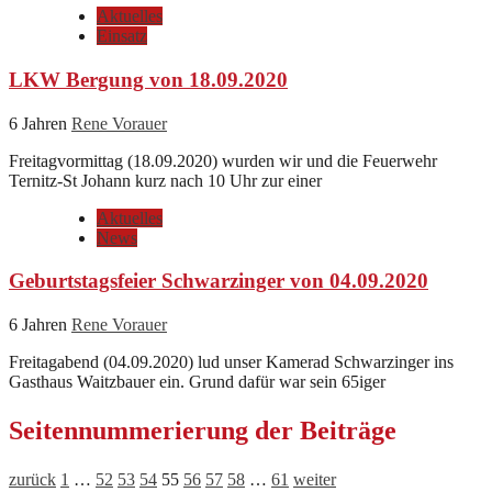
Aktuelles
Einsatz
LKW Bergung von 18.09.2020
6 Jahren
Rene Vorauer
Freitagvormittag (18.09.2020) wurden wir und die Feuerwehr
Ternitz-St Johann kurz nach 10 Uhr zur einer
Aktuelles
News
Geburtstagsfeier Schwarzinger von 04.09.2020
6 Jahren
Rene Vorauer
Freitagabend (04.09.2020) lud unser Kamerad Schwarzinger ins
Gasthaus Waitzbauer ein. Grund dafür war sein 65iger
Seitennummerierung der Beiträge
zurück
1
…
52
53
54
55
56
57
58
…
61
weiter