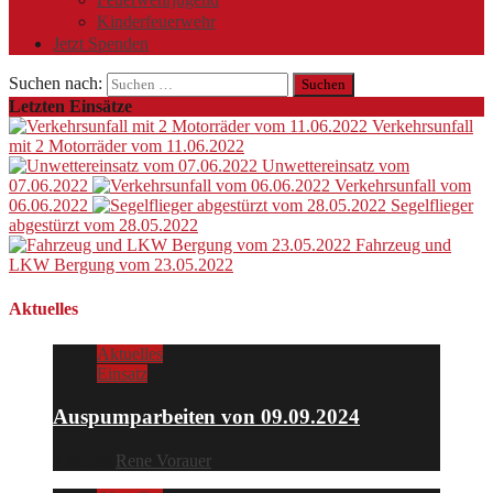
Kinderfeuerwehr
Jetzt Spenden
Suchen nach:
Letzten Einsätze
Verkehrsunfall
mit 2 Motorräder vom 11.06.2022
Unwettereinsatz vom
07.06.2022
Verkehrsunfall vom
06.06.2022
Segelflieger
abgestürzt vom 28.05.2022
Fahrzeug und
LKW Bergung vom 23.05.2022
Aktuelles
Aktuelles
Einsatz
Auspumparbeiten von 09.09.2024
2 Jahren
Rene Vorauer