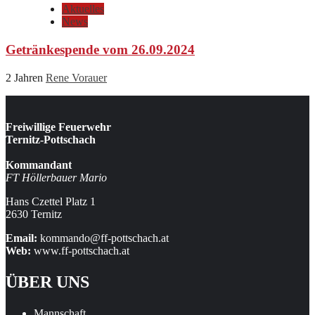
Aktuelles
News
Getränkespende vom 26.09.2024
2 Jahren
Rene Vorauer
Freiwillige Feuerwehr
Ternitz-Pottschach
Kommandant
FT Höllerbauer Mario
Hans Czettel Platz 1
2630 Ternitz
Email:
kommando@ff-pottschach.at
Web:
www.ff-pottschach.at
ÜBER UNS
Mannschaft