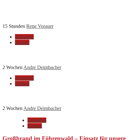
Großbrand im Föhrenwald – Einsatz dauert weiter
an
15 Stunden
Rene Vorauer
Aktuelles
Einsatz
T1 – Notöffnung nach Unfall in Wohnung
2 Wochen
Andre Deimbacher
Aktuelles
Einsatz
T1 – Verkehrsunfall mit zwei beschädigten PKW
2 Wochen
Andre Deimbacher
Aktuelles
Einsatz
Großbrand im Föhrenwald – Einsatz für unsere