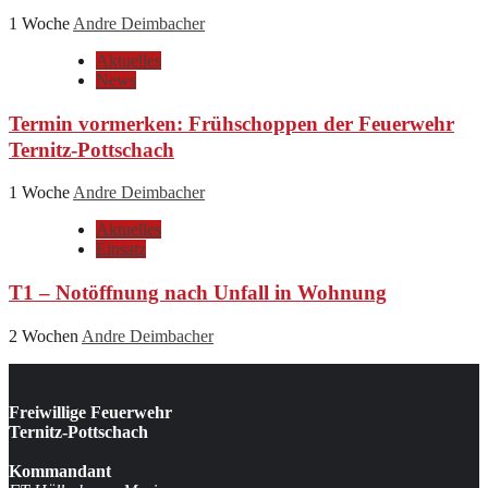
1 Woche
Andre Deimbacher
Aktuelles
News
Termin vormerken: Frühschoppen der Feuerwehr
Ternitz-Pottschach
1 Woche
Andre Deimbacher
Aktuelles
Einsatz
T1 – Notöffnung nach Unfall in Wohnung
2 Wochen
Andre Deimbacher
Freiwillige Feuerwehr
Ternitz-Pottschach
Kommandant