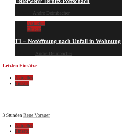
Feuerwehr Ternitz-Pottschach
1 Woche
Andre Deimbacher
Aktuelles
Einsatz
T1 – Notöffnung nach Unfall in Wohnung
2 Wochen
Andre Deimbacher
Letzten Einsätze
Aktuelles
Einsatz
Großbrand im Föhrenwald – Einsatz für unsere
Feuerwehr beendet
3 Stunden
Rene Vorauer
Aktuelles
Einsatz