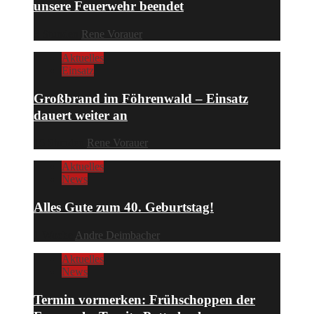
unsere Feuerwehr beendet
3 Stunden
Rene Vorauer
Aktuelles
Einsatz
Großbrand im Föhrenwald – Einsatz
dauert weiter an
15 Stunden
Rene Vorauer
Aktuelles
News
Alles Gute zum 40. Geburtstag!
1 Woche
Andre Deimbacher
Aktuelles
News
Termin vormerken: Frühschoppen der