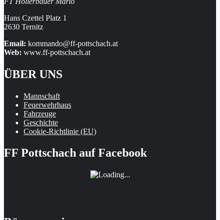
FT Höllerbauer Mario
Hans Czettel Platz 1
2630 Ternitz
Email:
kommando@ff-pottschach.at
Web:
www.ff-pottschach.at
ÜBER UNS
Mannschaft
Feuerwehrhaus
Fahrzeuge
Geschichte
Cookie-Richtlinie (EU)
FF Pottschach auf Facebook