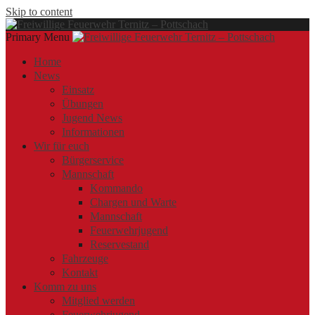
Skip to content
Primary Menu
Offizielle Webseite der Freiwilligen Feuerwehr Ternitz – Pottschach
Freiwillige Feuerwehr Ternitz –
Freiwillige Feuerwehr Ternitz – Pottschach
Home
News
Pottschach
Einsatz
Übungen
Jugend News
Informationen
Wir für euch
Bürgerservice
Mannschaft
Kommando
Chargen und Warte
Mannschaft
Feuerwehrjugend
Reservestand
Fahrzeuge
Kontakt
Komm zu uns
Mitglied werden
Feuerwehrjugend