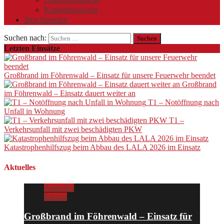
Kinderfeuerwehr
Jetzt Spenden
Suchen nach:
Letzten Einsätze
Großbrand im Föhrenwald – Einsatz für unsere Feuerwehr beendet
Großbrand
im Föhrenwald – Einsatz dauert weiter an
T1 – Notöffnung nach
Unfall in Wohnung
T1 –
Verkehrsunfall mit zwei beschädigten PKW
Katastrophenhilfszug beim Abbau des LALA 2026 im Einsatz
Aktuelles
Aktuelles
Einsatz
Großbrand im Föhrenwald – Einsatz für