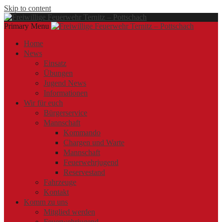
Skip to content
Primary Menu
Offizielle Webseite der Freiwilligen Feuerwehr Ternitz – Pottschach
Freiwillige Feuerwehr Ternitz – Pottschach
Freiwillige Feuerwehr Ternitz – Pottschach
Home
News
Einsatz
Übungen
Jugend News
Informationen
Wir für euch
Bürgerservice
Mannschaft
Kommando
Chargen und Warte
Mannschaft
Feuerwehrjugend
Reservestand
Fahrzeuge
Kontakt
Komm zu uns
Mitglied werden
Feuerwehrjugend