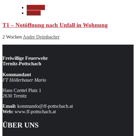
Aktuelles
Einsatz
T1 – Notöffnung nach Unfall in Wohnung
2 Wochen
Andre Deimbacher
Freiwillige Feuerwehr
Ternitz-Pottschach
Kommandant
FT Höllerbauer Mario
Hans Czettel Platz 1
2630 Ternitz
Email:
kommando@ff-pottschach.at
Web:
www.ff-pottschach.at
ÜBER UNS