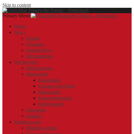
Skip to content
Primary Menu
Offizielle Webseite der Freiwilligen Feuerwehr Ternitz – Pottschach
Freiwillige Feuerwehr Ternitz – Pottschach
Freiwillige Feuerwehr Ternitz – Pottschach
Home
News
Einsatz
Übungen
Jugend News
Informationen
Wir für euch
Bürgerservice
Mannschaft
Kommando
Chargen und Warte
Mannschaft
Feuerwehrjugend
Reservestand
Fahrzeuge
Kontakt
Komm zu uns
Mitglied werden
Feuerwehrjugend