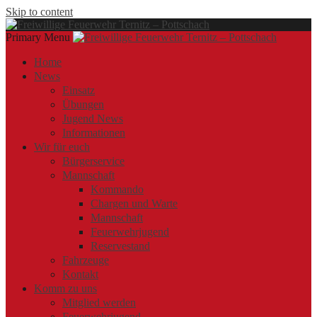
Skip to content
Primary Menu
Offizielle Webseite der Freiwilligen Feuerwehr Ternitz – Pottschach
Freiwillige Feuerwehr Ternitz – Pottschach
Freiwillige Feuerwehr Ternitz – Pottschach
Home
News
Einsatz
Übungen
Jugend News
Informationen
Wir für euch
Bürgerservice
Mannschaft
Kommando
Chargen und Warte
Mannschaft
Feuerwehrjugend
Reservestand
Fahrzeuge
Kontakt
Komm zu uns
Mitglied werden
Feuerwehrjugend