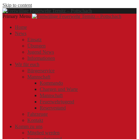
Skip to content
Primary Menu
Offizielle Webseite der Freiwilligen Feuerwehr Ternitz – Pottschach
Freiwillige Feuerwehr Ternitz – Pottschach
Freiwillige Feuerwehr Ternitz – Pottschach
Home
News
Einsatz
Übungen
Jugend News
Informationen
Wir für euch
Bürgerservice
Mannschaft
Kommando
Chargen und Warte
Mannschaft
Feuerwehrjugend
Reservestand
Fahrzeuge
Kontakt
Komm zu uns
Mitglied werden
Feuerwehrjugend