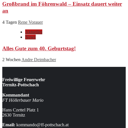
Großbrand im Föhrenwald – Einsatz dauert weiter
an
4 Tagen
Rene Vorauer
Aktuelles
News
Alles Gute zum 40. Geburtstag!
2 Wochen
Andre Deimbacher
Freiwillige Feuerwehr
Ternitz-Pottschach
Kommandant
FT Höllerbauer Mario
Hans Czettel Platz 1
2630 Ternitz
Email:
kommando@ff-pottschach.at