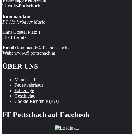
Freiwillige Feuerwehr
Ternitz-Pottschach
Kommandant
FT Höllerbauer Mario
Hans Czettel Platz 1
2630 Ternitz
Email:
kommando@ff-pottschach.at
Web:
www.ff-pottschach.at
ÜBER UNS
Mannschaft
Feuerwehrhaus
Fahrzeuge
Geschichte
Cookie-Richtlinie (EU)
FF Pottschach auf Facebook