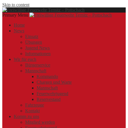
Skip to content
Primary Menu
Offizielle Webseite der Freiwilligen Feuerwehr Ternitz – Pottschach
Freiwillige Feuerwehr Ternitz – Pottschach
Freiwillige Feuerwehr Ternitz – Pottschach
Home
News
Einsatz
Übungen
Jugend News
Informationen
Wir für euch
Bürgerservice
Mannschaft
Kommando
Chargen und Warte
Mannschaft
Feuerwehrjugend
Reservestand
Fahrzeuge
Kontakt
Komm zu uns
Mitglied werden
Feuerwehrjugend