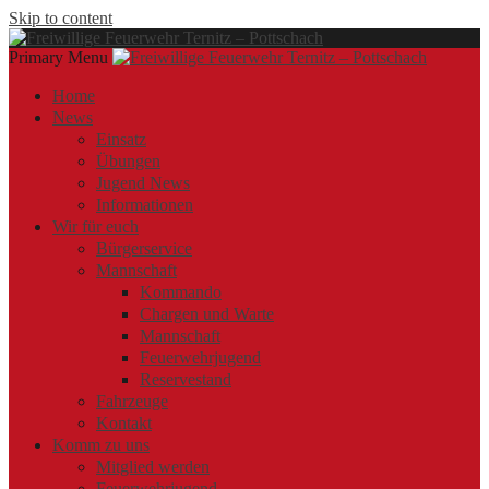
Skip to content
Primary Menu
Offizielle Webseite der Freiwilligen Feuerwehr Ternitz – Pottschach
Freiwillige Feuerwehr Ternitz – Pottschach
Freiwillige Feuerwehr Ternitz – Pottschach
Home
News
Einsatz
Übungen
Jugend News
Informationen
Wir für euch
Bürgerservice
Mannschaft
Kommando
Chargen und Warte
Mannschaft
Feuerwehrjugend
Reservestand
Fahrzeuge
Kontakt
Komm zu uns
Mitglied werden
Feuerwehrjugend