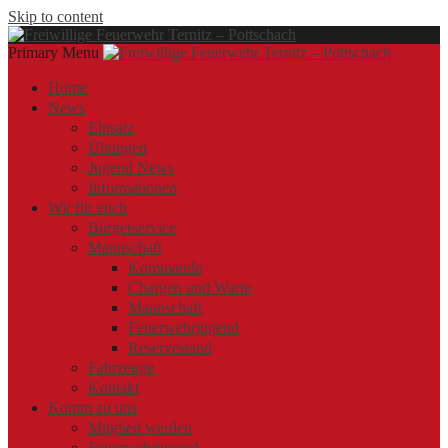
Skip to content
Primary Menu
Offizielle Webseite der Freiwilligen Feuerwehr Ternitz – Pottschach
Freiwillige Feuerwehr Ternitz – Pottschach
Freiwillige Feuerwehr Ternitz – Pottschach
Home
News
Einsatz
Übungen
Jugend News
Informationen
Wir für euch
Bürgerservice
Mannschaft
Kommando
Chargen und Warte
Mannschaft
Feuerwehrjugend
Reservestand
Fahrzeuge
Kontakt
Komm zu uns
Mitglied werden
Feuerwehrjugend