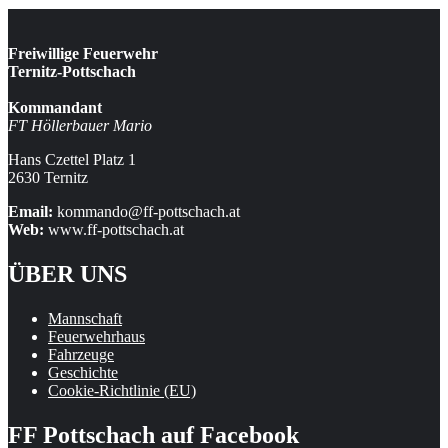
Freiwillige Feuerwehr
Ternitz-Pottschach
Kommandant
FT Höllerbauer Mario
Hans Czettel Platz 1
2630 Ternitz
Email:
kommando@ff-pottschach.at
Web:
www.ff-pottschach.at
ÜBER UNS
Mannschaft
Feuerwehrhaus
Fahrzeuge
Geschichte
Cookie-Richtlinie (EU)
FF Pottschach auf Facebook