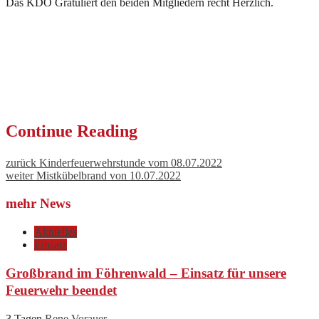
Das KDO Gratuliert den beiden Mitgliedern recht Herzlich.
Continue Reading
zurück
Kinderfeuerwehrstunde vom 08.07.2022
weiter
Mistkübelbrand von 10.07.2022
mehr News
Aktuelles
Einsatz
Großbrand im Föhrenwald – Einsatz für unsere
Feuerwehr beendet
3 Tagen
Rene Vorauer