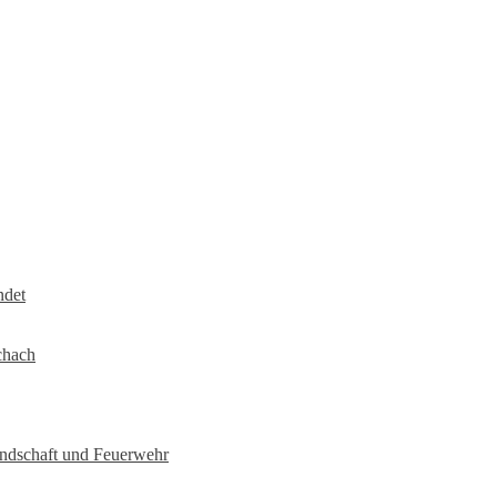
ndet
chach
undschaft und Feuerwehr