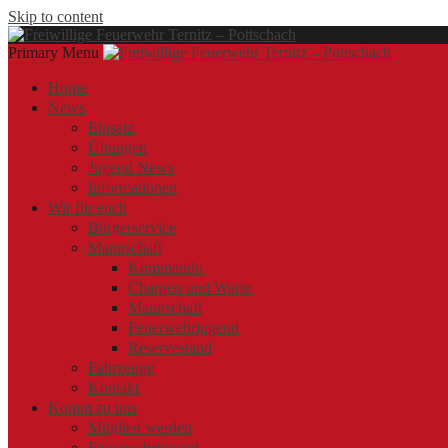
Skip to content
Primary Menu
Offizielle Webseite der Freiwilligen Feuerwehr Ternitz – Pottschach
Freiwillige Feuerwehr Ternitz – Pottschach
Freiwillige Feuerwehr Ternitz – Pottschach
Home
News
Einsatz
Übungen
Jugend News
Informationen
Wir für euch
Bürgerservice
Mannschaft
Kommando
Chargen und Warte
Mannschaft
Feuerwehrjugend
Reservestand
Fahrzeuge
Kontakt
Komm zu uns
Mitglied werden
Feuerwehrjugend