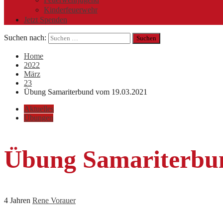
Kinderfeuerwehr
Jetzt Spenden
Suchen nach:
Home
2022
März
23
Übung Samariterbund vom 19.03.2021
Aktuelles
Übungen
Übung Samariterbun
4 Jahren
Rene Vorauer