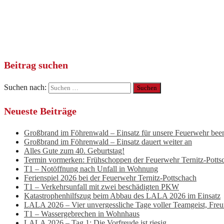
Beitrag suchen
Suchen nach:
Neueste Beiträge
Großbrand im Föhrenwald – Einsatz für unsere Feuerwehr bee
Großbrand im Föhrenwald – Einsatz dauert weiter an
Alles Gute zum 40. Geburtstag!
Termin vormerken: Frühschoppen der Feuerwehr Ternitz-Potts
T1 – Notöffnung nach Unfall in Wohnung
Ferienspiel 2026 bei der Feuerwehr Ternitz-Pottschach
T1 – Verkehrsunfall mit zwei beschädigten PKW
Katastrophenhilfszug beim Abbau des LALA 2026 im Einsatz
LALA 2026 – Vier unvergessliche Tage voller Teamgeist, Fre
T1 – Wassergebrechen in Wohnhaus
LALA 2026 – Tag 1: Die Vorfreude ist riesig