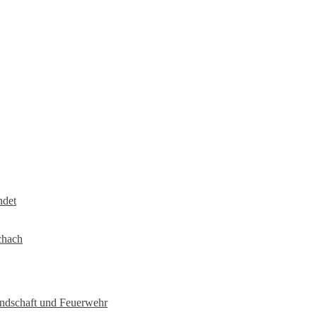
ndet
chach
undschaft und Feuerwehr