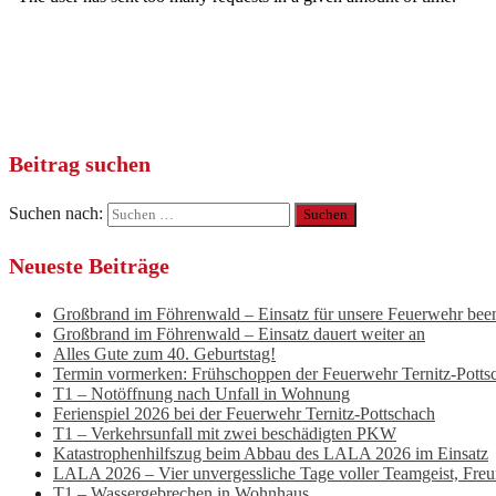
Beitrag suchen
Suchen nach:
Neueste Beiträge
Großbrand im Föhrenwald – Einsatz für unsere Feuerwehr bee
Großbrand im Föhrenwald – Einsatz dauert weiter an
Alles Gute zum 40. Geburtstag!
Termin vormerken: Frühschoppen der Feuerwehr Ternitz-Potts
T1 – Notöffnung nach Unfall in Wohnung
Ferienspiel 2026 bei der Feuerwehr Ternitz-Pottschach
T1 – Verkehrsunfall mit zwei beschädigten PKW
Katastrophenhilfszug beim Abbau des LALA 2026 im Einsatz
LALA 2026 – Vier unvergessliche Tage voller Teamgeist, Fre
T1 – Wassergebrechen in Wohnhaus