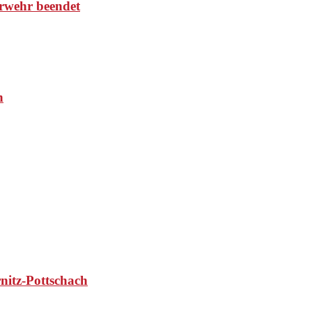
rwehr beendet
n
nitz-Pottschach