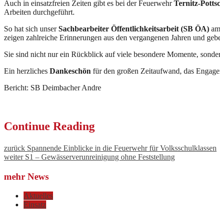
Auch in einsatzfreien Zeiten gibt es bei der Feuerwehr
Ternitz-Potts
Arbeiten durchgeführt.
So hat sich unser
Sachbearbeiter Öffentlichkeitsarbeit (SB ÖA)
am 
zeigen zahlreiche Erinnerungen aus den vergangenen Jahren und geb
Sie sind nicht nur ein Rückblick auf viele besondere Momente, sonder
Ein herzliches
Dankeschön
für den großen Zeitaufwand, das Engageme
Bericht: SB Deimbacher Andre
Continue Reading
zurück
Spannende Einblicke in die Feuerwehr für Volksschulklassen
weiter
S1 – Gewässerverunreinigung ohne Feststellung
mehr News
Aktuelles
Einsatz