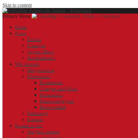
Skip to content
Primary Menu
Offizielle Webseite der Freiwilligen Feuerwehr Ternitz – Pottschach
Freiwillige Feuerwehr Ternitz – Pottschach
Freiwillige Feuerwehr Ternitz – Pottschach
Home
News
Einsatz
Übungen
Jugend News
Informationen
Wir für euch
Bürgerservice
Mannschaft
Kommando
Chargen und Warte
Mannschaft
Feuerwehrjugend
Reservestand
Fahrzeuge
Kontakt
Komm zu uns
Mitglied werden
Feuerwehrjugend