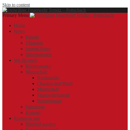
Skip to content
Primary Menu
Offizielle Webseite der Freiwilligen Feuerwehr Ternitz – Pottschach
Freiwillige Feuerwehr Ternitz – Pottschach
Freiwillige Feuerwehr Ternitz – Pottschach
Home
News
Einsatz
Übungen
Jugend News
Informationen
Wir für euch
Bürgerservice
Mannschaft
Kommando
Chargen und Warte
Mannschaft
Feuerwehrjugend
Reservestand
Fahrzeuge
Kontakt
Komm zu uns
Mitglied werden
Feuerwehrjugend