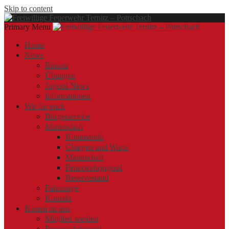
Skip to content
Primary Menu
Offizielle Webseite der Freiwilligen Feuerwehr Ternitz – Pottschach
Freiwillige Feuerwehr Ternitz – Pottschach
Freiwillige Feuerwehr Ternitz – Pottschach
Home
News
Einsatz
Übungen
Jugend News
Informationen
Wir für euch
Bürgerservice
Mannschaft
Kommando
Chargen und Warte
Mannschaft
Feuerwehrjugend
Reservestand
Fahrzeuge
Kontakt
Komm zu uns
Mitglied werden
Feuerwehrjugend