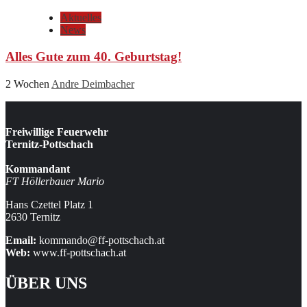
Aktuelles
News
Alles Gute zum 40. Geburtstag!
2 Wochen
Andre Deimbacher
Freiwillige Feuerwehr
Ternitz-Pottschach
Kommandant
FT Höllerbauer Mario
Hans Czettel Platz 1
2630 Ternitz
Email:
kommando@ff-pottschach.at
Web:
www.ff-pottschach.at
ÜBER UNS