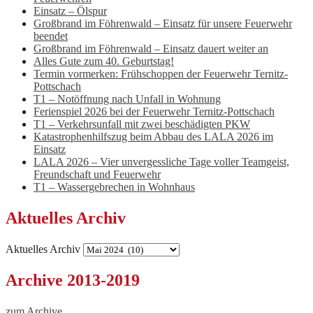
Einsatz – Ölspur
Großbrand im Föhrenwald – Einsatz für unsere Feuerwehr
beendet
Großbrand im Föhrenwald – Einsatz dauert weiter an
Alles Gute zum 40. Geburtstag!
Termin vormerken: Frühschoppen der Feuerwehr Ternitz-
Pottschach
T1 – Notöffnung nach Unfall in Wohnung
Ferienspiel 2026 bei der Feuerwehr Ternitz-Pottschach
T1 – Verkehrsunfall mit zwei beschädigten PKW
Katastrophenhilfszug beim Abbau des LALA 2026 im
Einsatz
LALA 2026 – Vier unvergessliche Tage voller Teamgeist,
Freundschaft und Feuerwehr
T1 – Wassergebrechen in Wohnhaus
Aktuelles Archiv
Aktuelles Archiv
Archive 2013-2019
zum Archive