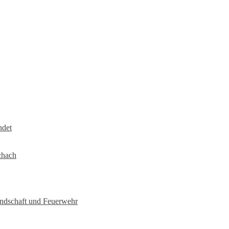
ndet
chach
undschaft und Feuerwehr