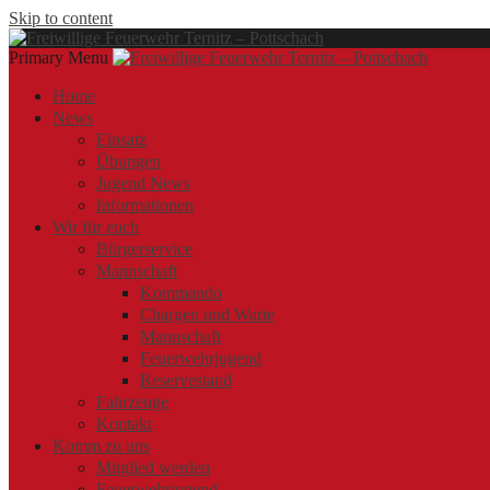
Skip to content
Primary Menu
Offizielle Webseite der Freiwilligen Feuerwehr Ternitz – Pottschach
Freiwillige Feuerwehr Ternitz – Pottschach
Freiwillige Feuerwehr Ternitz – Pottschach
Home
News
Einsatz
Übungen
Jugend News
Informationen
Wir für euch
Bürgerservice
Mannschaft
Kommando
Chargen und Warte
Mannschaft
Feuerwehrjugend
Reservestand
Fahrzeuge
Kontakt
Komm zu uns
Mitglied werden
Feuerwehrjugend