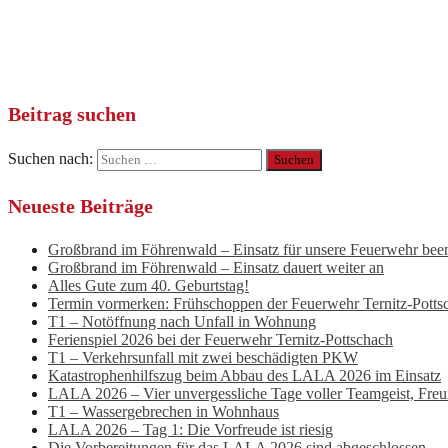
Beitrag suchen
Suchen nach:
Neueste Beiträge
Großbrand im Föhrenwald – Einsatz für unsere Feuerwehr bee
Großbrand im Föhrenwald – Einsatz dauert weiter an
Alles Gute zum 40. Geburtstag!
Termin vormerken: Frühschoppen der Feuerwehr Ternitz-Potts
T1 – Notöffnung nach Unfall in Wohnung
Ferienspiel 2026 bei der Feuerwehr Ternitz-Pottschach
T1 – Verkehrsunfall mit zwei beschädigten PKW
Katastrophenhilfszug beim Abbau des LALA 2026 im Einsatz
LALA 2026 – Vier unvergessliche Tage voller Teamgeist, Fre
T1 – Wassergebrechen in Wohnhaus
LALA 2026 – Tag 1: Die Vorfreude ist riesig
Die Vorbereitungen für das LALA 2026 sind abgeschlossen