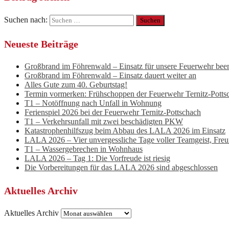
Suchen nach:
Neueste Beiträge
Großbrand im Föhrenwald – Einsatz für unsere Feuerwehr bee
Großbrand im Föhrenwald – Einsatz dauert weiter an
Alles Gute zum 40. Geburtstag!
Termin vormerken: Frühschoppen der Feuerwehr Ternitz-Potts
T1 – Notöffnung nach Unfall in Wohnung
Ferienspiel 2026 bei der Feuerwehr Ternitz-Pottschach
T1 – Verkehrsunfall mit zwei beschädigten PKW
Katastrophenhilfszug beim Abbau des LALA 2026 im Einsatz
LALA 2026 – Vier unvergessliche Tage voller Teamgeist, Fre
T1 – Wassergebrechen in Wohnhaus
LALA 2026 – Tag 1: Die Vorfreude ist riesig
Die Vorbereitungen für das LALA 2026 sind abgeschlossen
Aktuelles Archiv
Aktuelles Archiv