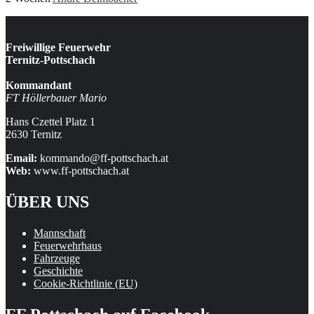
Freiwillige Feuerwehr
Ternitz-Pottschach
Kommandant
FT Höllerbauer Mario
Hans Czettel Platz 1
2630 Ternitz
Email:
kommando@ff-pottschach.at
Web:
www.ff-pottschach.at
ÜBER UNS
Mannschaft
Feuerwehrhaus
Fahrzeuge
Geschichte
Cookie-Richtlinie (EU)