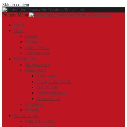
Skip to content
Primary Menu
Offizielle Webseite der Freiwilligen Feuerwehr Ternitz – Pottschach
Freiwillige Feuerwehr Ternitz – Pottschach
Freiwillige Feuerwehr Ternitz – Pottschach
Home
News
Einsatz
Übungen
Jugend News
Informationen
Wir für euch
Bürgerservice
Mannschaft
Kommando
Chargen und Warte
Mannschaft
Feuerwehrjugend
Reservestand
Fahrzeuge
Kontakt
Komm zu uns
Mitglied werden
Feuerwehrjugend