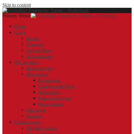
Skip to content
Primary Menu
Offizielle Webseite der Freiwilligen Feuerwehr Ternitz – Pottschach
Freiwillige Feuerwehr Ternitz – Pottschach
Freiwillige Feuerwehr Ternitz – Pottschach
Home
News
Einsatz
Übungen
Jugend News
Informationen
Wir für euch
Bürgerservice
Mannschaft
Kommando
Chargen und Warte
Mannschaft
Feuerwehrjugend
Reservestand
Fahrzeuge
Kontakt
Komm zu uns
Mitglied werden
Feuerwehrjugend