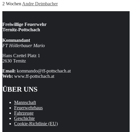
2 Wochen
Andre Deimbacher
Freiwillige Feuerwehr
Ternitz-Pottschach
Kommandant
FT Höllerbauer Mario
Hans Czettel Platz 1
2630 Ternitz
Email:
kommando@ff-pottschach.at
Web:
www.ff-pottschach.at
ÜBER UNS
Mannschaft
Feuerwehrhaus
Fahrzeuge
Geschichte
Cookie-Richtlinie (EU)