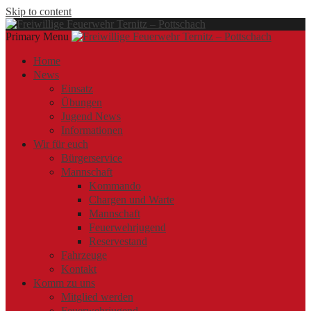
Skip to content
Primary Menu
Offizielle Webseite der Freiwilligen Feuerwehr Ternitz – Pottschach
Freiwillige Feuerwehr Ternitz – Pottschach
Freiwillige Feuerwehr Ternitz – Pottschach
Home
News
Einsatz
Übungen
Jugend News
Informationen
Wir für euch
Bürgerservice
Mannschaft
Kommando
Chargen und Warte
Mannschaft
Feuerwehrjugend
Reservestand
Fahrzeuge
Kontakt
Komm zu uns
Mitglied werden
Feuerwehrjugend