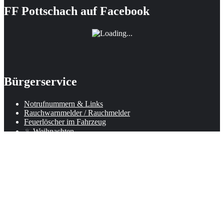
FF Pottschach auf Facebook
Bürgerservice
Notrufnummern & Links
Rauchwarnmelder / Rauchmelder
Feuerlöscher im Fahrzeug
♨ Weihnachten
⚠ Feuerwerk
Informationen
Impressum
|
Kontakt
|
Spenden
Design by
BeeHornet.com
Copyright by FF-Pottschach © All rights reserved. | Design by