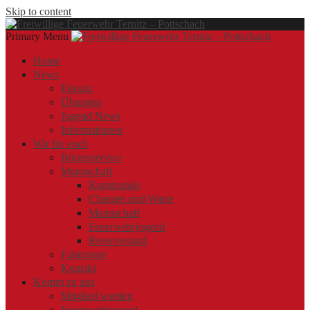
Skip to content
Primary Menu
Offizielle Webseite der Freiwilligen Feuerwehr Ternitz – Pottschach
Freiwillige Feuerwehr Ternitz – Pottschach
Freiwillige Feuerwehr Ternitz – Pottschach
Home
News
Einsatz
Übungen
Jugend News
Informationen
Wir für euch
Bürgerservice
Mannschaft
Kommando
Chargen und Warte
Mannschaft
Feuerwehrjugend
Reservestand
Fahrzeuge
Kontakt
Komm zu uns
Mitglied werden
Feuerwehrjugend