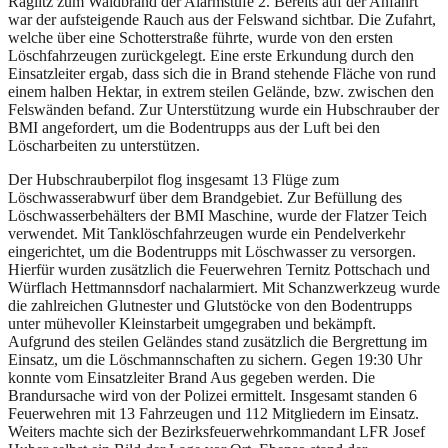
Raglitz zum Waldbrand der Alarmstufe 2. Bereits auf der Anfahrt
war der aufsteigende Rauch aus der Felswand sichtbar. Die Zufahrt,
welche über eine Schotterstraße führte, wurde von den ersten
Löschfahrzeugen zurückgelegt. Eine erste Erkundung durch den
Einsatzleiter ergab, dass sich die in Brand stehende Fläche von rund
einem halben Hektar, in extrem steilen Gelände, bzw. zwischen den
Felswänden befand. Zur Unterstützung wurde ein Hubschrauber der
BMI angefordert, um die Bodentrupps aus der Luft bei den
Löscharbeiten zu unterstützen.
Der Hubschrauberpilot flog insgesamt 13 Flüge zum
Löschwasserabwurf über dem Brandgebiet. Zur Befüllung des
Löschwasserbehälters der BMI Maschine, wurde der Flatzer Teich
verwendet. Mit Tanklöschfahrzeugen wurde ein Pendelverkehr
eingerichtet, um die Bodentrupps mit Löschwasser zu versorgen.
Hierfür wurden zusätzlich die Feuerwehren Ternitz Pottschach und
Würflach Hettmannsdorf nachalarmiert. Mit Schanzwerkzeug wurde
die zahlreichen Glutnester und Glutstöcke von den Bodentrupps
unter mühevoller Kleinstarbeit umgegraben und bekämpft.
Aufgrund des steilen Geländes stand zusätzlich die Bergrettung im
Einsatz, um die Löschmannschaften zu sichern. Gegen 19:30 Uhr
konnte vom Einsatzleiter Brand Aus gegeben werden. Die
Brandursache wird von der Polizei ermittelt. Insgesamt standen 6
Feuerwehren mit 13 Fahrzeugen und 112 Mitgliedern im Einsatz.
Weiters machte sich der Bezirksfeuerwehrkommandant LFR Josef