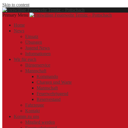
Skip to content
Primary Menu
Offizielle Webseite der Freiwilligen Feuerwehr Ternitz – Pottschach
Freiwillige Feuerwehr Ternitz – Pottschach
Freiwillige Feuerwehr Ternitz – Pottschach
Home
News
Einsatz
Übungen
Jugend News
Informationen
Wir für euch
Bürgerservice
Mannschaft
Kommando
Chargen und Warte
Mannschaft
Feuerwehrjugend
Reservestand
Fahrzeuge
Kontakt
Komm zu uns
Mitglied werden
Feuerwehrjugend