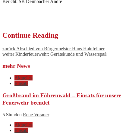
Bericht: SB Deimbacher Andre
Continue Reading
zurück
Abschied von Bürgermeister Hans Hainfellner
weiter
Kinderfeuerwehr: Gerätekunde und Wasserspaß
mehr News
Aktuelles
Einsatz
Großbrand im Föhrenwald – Einsatz für unsere
Feuerwehr beendet
5 Stunden
Rene Vorauer
Aktuelles
Einsatz