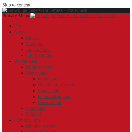
Skip to content
Primary Menu
Offizielle Webseite der Freiwilligen Feuerwehr Ternitz – Pottschach
Freiwillige Feuerwehr Ternitz – Pottschach
Freiwillige Feuerwehr Ternitz – Pottschach
Home
News
Einsatz
Übungen
Jugend News
Informationen
Wir für euch
Bürgerservice
Mannschaft
Kommando
Chargen und Warte
Mannschaft
Feuerwehrjugend
Reservestand
Fahrzeuge
Kontakt
Komm zu uns
Mitglied werden
Feuerwehrjugend