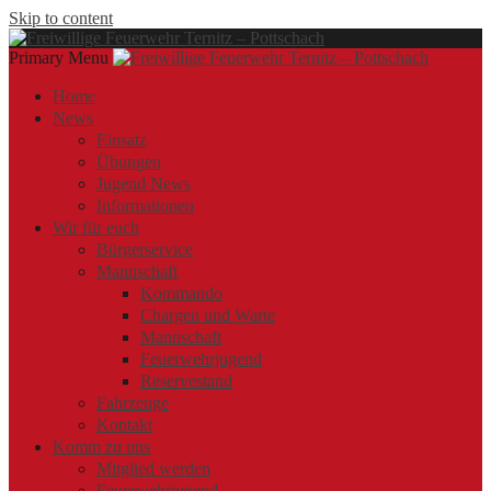
Skip to content
Primary Menu
Offizielle Webseite der Freiwilligen Feuerwehr Ternitz – Pottschach
Freiwillige Feuerwehr Ternitz – Pottschach
Freiwillige Feuerwehr Ternitz – Pottschach
Home
News
Einsatz
Übungen
Jugend News
Informationen
Wir für euch
Bürgerservice
Mannschaft
Kommando
Chargen und Warte
Mannschaft
Feuerwehrjugend
Reservestand
Fahrzeuge
Kontakt
Komm zu uns
Mitglied werden
Feuerwehrjugend