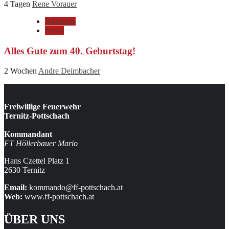
4 Tagen
Rene Vorauer
Aktuelles
News
Alles Gute zum 40. Geburtstag!
2 Wochen
Andre Deimbacher
Freiwillige Feuerwehr
Ternitz-Pottschach
Kommandant
FT Höllerbauer Mario
Hans Czettel Platz 1
2630 Ternitz
Email:
kommando@ff-pottschach.at
Web:
www.ff-pottschach.at
ÜBER UNS