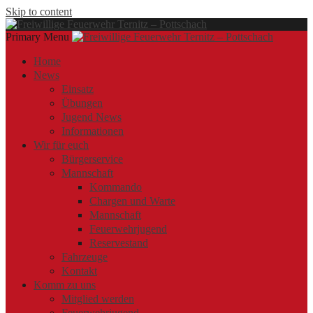
Skip to content
Primary Menu
Offizielle Webseite der Freiwilligen Feuerwehr Ternitz – Pottschach
Freiwillige Feuerwehr Ternitz – Pottschach
Freiwillige Feuerwehr Ternitz – Pottschach
Home
News
Einsatz
Übungen
Jugend News
Informationen
Wir für euch
Bürgerservice
Mannschaft
Kommando
Chargen und Warte
Mannschaft
Feuerwehrjugend
Reservestand
Fahrzeuge
Kontakt
Komm zu uns
Mitglied werden
Feuerwehrjugend