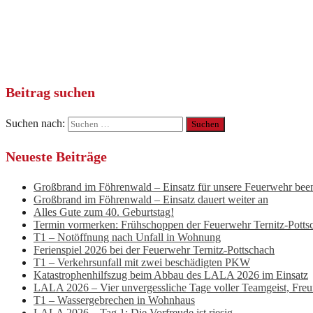
Beitrag suchen
Suchen nach:
Neueste Beiträge
Großbrand im Föhrenwald – Einsatz für unsere Feuerwehr bee
Großbrand im Föhrenwald – Einsatz dauert weiter an
Alles Gute zum 40. Geburtstag!
Termin vormerken: Frühschoppen der Feuerwehr Ternitz-Potts
T1 – Notöffnung nach Unfall in Wohnung
Ferienspiel 2026 bei der Feuerwehr Ternitz-Pottschach
T1 – Verkehrsunfall mit zwei beschädigten PKW
Katastrophenhilfszug beim Abbau des LALA 2026 im Einsatz
LALA 2026 – Vier unvergessliche Tage voller Teamgeist, Fre
T1 – Wassergebrechen in Wohnhaus
LALA 2026 – Tag 1: Die Vorfreude ist riesig