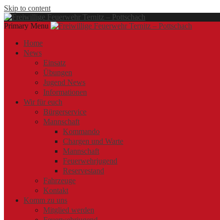
Skip to content
Primary Menu
Offizielle Webseite der Freiwilligen Feuerwehr Ternitz – Pottschach
Freiwillige Feuerwehr Ternitz – Pottschach
Freiwillige Feuerwehr Ternitz – Pottschach
Home
News
Einsatz
Übungen
Jugend News
Informationen
Wir für euch
Bürgerservice
Mannschaft
Kommando
Chargen und Warte
Mannschaft
Feuerwehrjugend
Reservestand
Fahrzeuge
Kontakt
Komm zu uns
Mitglied werden
Feuerwehrjugend