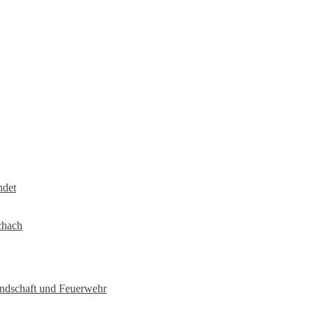
ndet
chach
undschaft und Feuerwehr