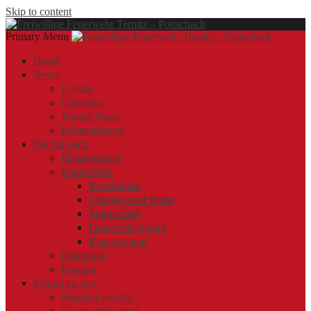
Skip to content
Primary Menu
Offizielle Webseite der Freiwilligen Feuerwehr Ternitz – Pottschach
Freiwillige Feuerwehr Ternitz – Pottschach
Freiwillige Feuerwehr Ternitz – Pottschach
Home
News
Einsatz
Übungen
Jugend News
Informationen
Wir für euch
Bürgerservice
Mannschaft
Kommando
Chargen und Warte
Mannschaft
Feuerwehrjugend
Reservestand
Fahrzeuge
Kontakt
Komm zu uns
Mitglied werden
Feuerwehrjugend