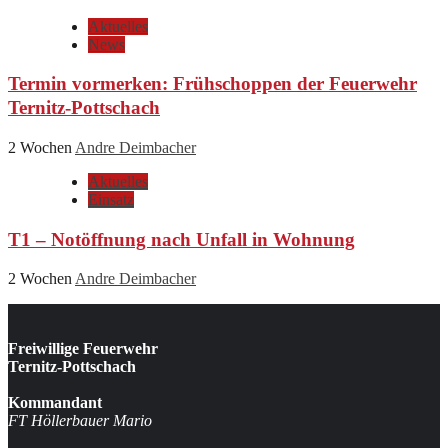
Aktuelles
News
Termin vormerken: Frühschoppen der Feuerwehr
Ternitz-Pottschach
2 Wochen
Andre Deimbacher
Aktuelles
Einsatz
T1 – Notöffnung nach Unfall in Wohnung
2 Wochen
Andre Deimbacher
Freiwillige Feuerwehr
Ternitz-Pottschach
Kommandant
FT Höllerbauer Mario