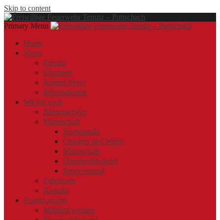
Skip to content
Primary Menu
Offizielle Webseite der Freiwilligen Feuerwehr Ternitz – Pottschach
Freiwillige Feuerwehr Ternitz – Pottschach
Freiwillige Feuerwehr Ternitz – Pottschach
Home
News
Einsatz
Übungen
Jugend News
Informationen
Wir für euch
Bürgerservice
Mannschaft
Kommando
Chargen und Warte
Mannschaft
Feuerwehrjugend
Reservestand
Fahrzeuge
Kontakt
Komm zu uns
Mitglied werden
Feuerwehrjugend