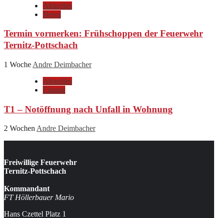
Aktuelles
News
Termin vormerken: Frühschoppen der Feuerwehr
Ternitz-Pottschach
1 Woche
Andre Deimbacher
Aktuelles
Einsatz
T1 – Notöffnung nach Unfall in Wohnung
2 Wochen
Andre Deimbacher
Freiwillige Feuerwehr
Ternitz-Pottschach
Kommandant
FT Höllerbauer Mario
Hans Czettel Platz 1