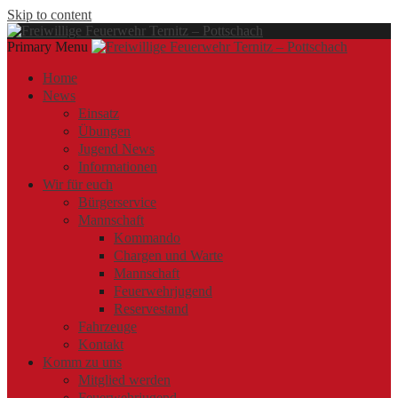
Skip to content
Primary Menu
Offizielle Webseite der Freiwilligen Feuerwehr Ternitz – Pottschach
Freiwillige Feuerwehr Ternitz – Pottschach
Freiwillige Feuerwehr Ternitz – Pottschach
Home
News
Einsatz
Übungen
Jugend News
Informationen
Wir für euch
Bürgerservice
Mannschaft
Kommando
Chargen und Warte
Mannschaft
Feuerwehrjugend
Reservestand
Fahrzeuge
Kontakt
Komm zu uns
Mitglied werden
Feuerwehrjugend