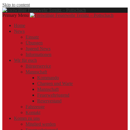
Skip to content
Primary Menu
Offizielle Webseite der Freiwilligen Feuerwehr Ternitz – Pottschach
Freiwillige Feuerwehr Ternitz – Pottschach
Freiwillige Feuerwehr Ternitz – Pottschach
Home
News
Einsatz
Übungen
Jugend News
Informationen
Wir für euch
Bürgerservice
Mannschaft
Kommando
Chargen und Warte
Mannschaft
Feuerwehrjugend
Reservestand
Fahrzeuge
Kontakt
Komm zu uns
Mitglied werden
Feuerwehrjugend