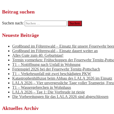
Beitrag suchen
Suchen nach:
Neueste Beiträge
Großbrand im Föhrenwald – Einsatz für unsere Feuerwehr bee
Großbrand im Föhrenwald – Einsatz dauert weiter an
Alles Gute zum 40. Geburtstag!
Termin vormerken: Frühschoppen der Feuerwehr Ternitz-Potts
T1 – Notöffnung nach Unfall in Wohnung
Ferienspiel 2026 bei der Feuerwehr Ternitz-Pottschach
T1 – Verkehrsunfall mit zwei beschädigten PKW
Katastrophenhilfszug beim Abbau des LALA 2026 im Einsatz
LALA 2026 – Vier unvergessliche Tage voller Teamgeist, Fre
T1 – Wassergebrechen in Wohnhaus
LALA 2026 – Tag 1: Die Vorfreude ist riesig
Die Vorbereitungen für das LALA 2026 sind abgeschlossen
Aktuelles Archiv