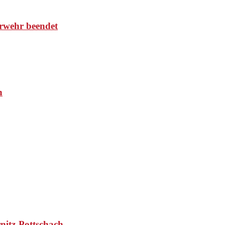
rwehr beendet
n
nitz-Pottschach