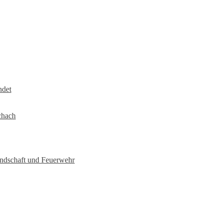
ndet
chach
undschaft und Feuerwehr