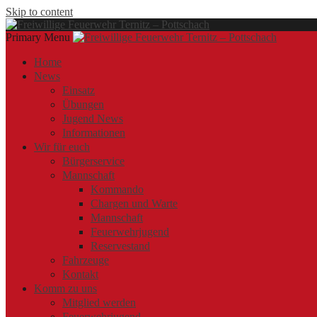
Skip to content
Primary Menu
Offizielle Webseite der Freiwilligen Feuerwehr Ternitz – Pottschach
Freiwillige Feuerwehr Ternitz – Pottschach
Freiwillige Feuerwehr Ternitz – Pottschach
Home
News
Einsatz
Übungen
Jugend News
Informationen
Wir für euch
Bürgerservice
Mannschaft
Kommando
Chargen und Warte
Mannschaft
Feuerwehrjugend
Reservestand
Fahrzeuge
Kontakt
Komm zu uns
Mitglied werden
Feuerwehrjugend