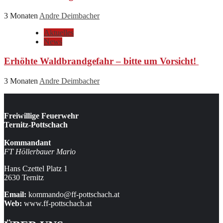
3 Monaten
Andre Deimbacher
Aktuelles
News
Erhöhte Waldbrandgefahr – bitte um Vorsicht!
3 Monaten
Andre Deimbacher
Freiwillige Feuerwehr
Ternitz-Pottschach
Kommandant
FT Höllerbauer Mario
Hans Czettel Platz 1
2630 Ternitz
Email:
kommando@ff-pottschach.at
Web:
www.ff-pottschach.at