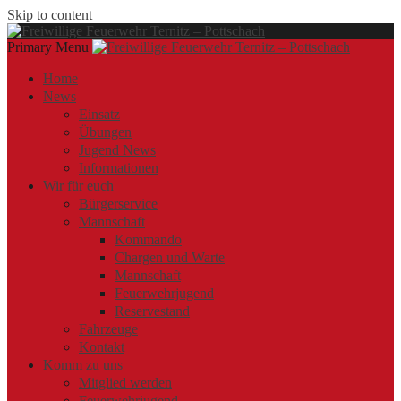
Skip to content
Primary Menu
Offizielle Webseite der Freiwilligen Feuerwehr Ternitz – Pottschach
Freiwillige Feuerwehr Ternitz – Pottschach
Freiwillige Feuerwehr Ternitz – Pottschach
Home
News
Einsatz
Übungen
Jugend News
Informationen
Wir für euch
Bürgerservice
Mannschaft
Kommando
Chargen und Warte
Mannschaft
Feuerwehrjugend
Reservestand
Fahrzeuge
Kontakt
Komm zu uns
Mitglied werden
Feuerwehrjugend