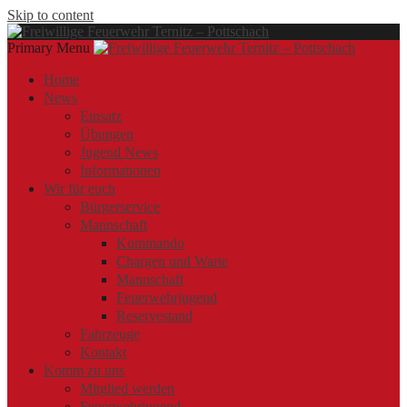
Skip to content
Primary Menu
Offizielle Webseite der Freiwilligen Feuerwehr Ternitz – Pottschach
Freiwillige Feuerwehr Ternitz – Pottschach
Freiwillige Feuerwehr Ternitz – Pottschach
Home
News
Einsatz
Übungen
Jugend News
Informationen
Wir für euch
Bürgerservice
Mannschaft
Kommando
Chargen und Warte
Mannschaft
Feuerwehrjugend
Reservestand
Fahrzeuge
Kontakt
Komm zu uns
Mitglied werden
Feuerwehrjugend