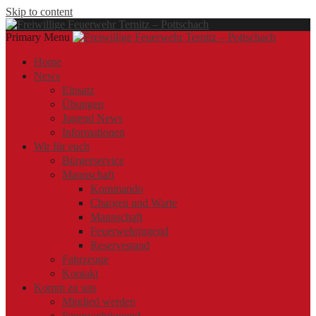
Skip to content
Primary Menu
Offizielle Webseite der Freiwilligen Feuerwehr Ternitz – Pottschach
Freiwillige Feuerwehr Ternitz – Pottschach
Freiwillige Feuerwehr Ternitz – Pottschach
Home
News
Einsatz
Übungen
Jugend News
Informationen
Wir für euch
Bürgerservice
Mannschaft
Kommando
Chargen und Warte
Mannschaft
Feuerwehrjugend
Reservestand
Fahrzeuge
Kontakt
Komm zu uns
Mitglied werden
Feuerwehrjugend