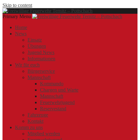
Skip to content
Primary Menu
Offizielle Webseite der Freiwilligen Feuerwehr Ternitz – Pottschach
Freiwillige Feuerwehr Ternitz – Pottschach
Freiwillige Feuerwehr Ternitz – Pottschach
Home
News
Einsatz
Übungen
Jugend News
Informationen
Wir für euch
Bürgerservice
Mannschaft
Kommando
Chargen und Warte
Mannschaft
Feuerwehrjugend
Reservestand
Fahrzeuge
Kontakt
Komm zu uns
Mitglied werden
Feuerwehrjugend