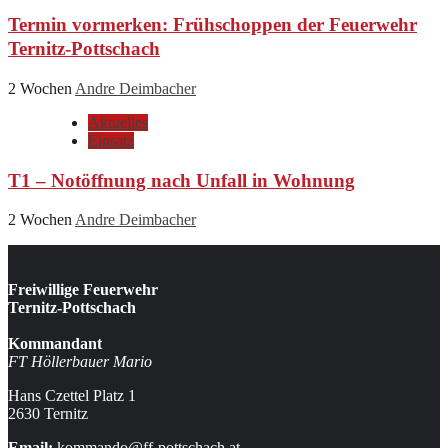
Termin vormerken: Frühschoppen der Feuerwehr
Ternitz-Pottschach
2 Wochen
Andre Deimbacher
Aktuelles
Einsatz
T1 – Notöffnung nach Unfall in Wohnung
2 Wochen
Andre Deimbacher
Freiwillige Feuerwehr
Ternitz-Pottschach
Kommandant
FT Höllerbauer Mario
Hans Czettel Platz 1
2630 Ternitz
Email:
kommando@ff-pottschach.at