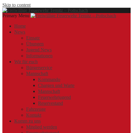
Skip to content
Primary Menu
Offizielle Webseite der Freiwilligen Feuerwehr Ternitz – Pottschach
Freiwillige Feuerwehr Ternitz – Pottschach
Freiwillige Feuerwehr Ternitz – Pottschach
Home
News
Einsatz
Übungen
Jugend News
Informationen
Wir für euch
Bürgerservice
Mannschaft
Kommando
Chargen und Warte
Mannschaft
Feuerwehrjugend
Reservestand
Fahrzeuge
Kontakt
Komm zu uns
Mitglied werden
Feuerwehrjugend