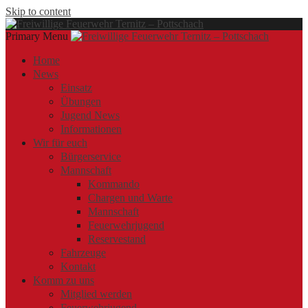
Skip to content
Primary Menu
Offizielle Webseite der Freiwilligen Feuerwehr Ternitz – Pottschach
Freiwillige Feuerwehr Ternitz – Pottschach
Freiwillige Feuerwehr Ternitz – Pottschach
Home
News
Einsatz
Übungen
Jugend News
Informationen
Wir für euch
Bürgerservice
Mannschaft
Kommando
Chargen und Warte
Mannschaft
Feuerwehrjugend
Reservestand
Fahrzeuge
Kontakt
Komm zu uns
Mitglied werden
Feuerwehrjugend