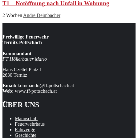
T1 – Notöffnung nach Unfall in Wohnung
2 Wochen
Andre Deimbacher
Freiwillige Feuerwehr
Ternitz-Pottschach
Kommandant
FT Höllerbauer Mario
Hans Czettel Platz 1
2630 Ternitz
Email:
kommando@ff-pottschach.at
Web:
www.ff-pottschach.at
ÜBER UNS
Mannschaft
Feuerwehrhaus
Fahrzeuge
Geschichte