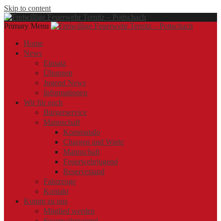
Skip to content
Primary Menu
Offizielle Webseite der Freiwilligen Feuerwehr Ternitz – Pottschach
Freiwillige Feuerwehr Ternitz – Pottschach
Freiwillige Feuerwehr Ternitz – Pottschach
Home
News
Einsatz
Übungen
Jugend News
Informationen
Wir für euch
Bürgerservice
Mannschaft
Kommando
Chargen und Warte
Mannschaft
Feuerwehrjugend
Reservestand
Fahrzeuge
Kontakt
Komm zu uns
Mitglied werden
Feuerwehrjugend