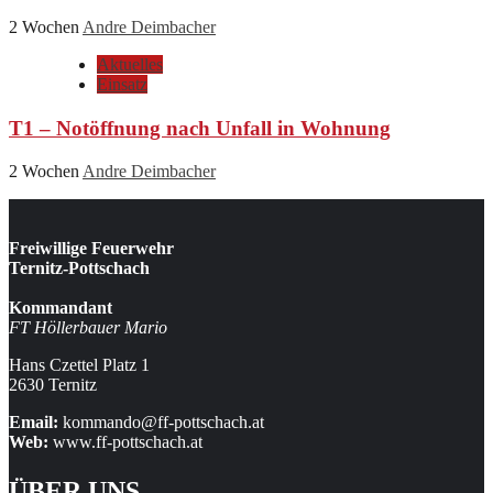
2 Wochen
Andre Deimbacher
Aktuelles
Einsatz
T1 – Notöffnung nach Unfall in Wohnung
2 Wochen
Andre Deimbacher
Freiwillige Feuerwehr
Ternitz-Pottschach
Kommandant
FT Höllerbauer Mario
Hans Czettel Platz 1
2630 Ternitz
Email:
kommando@ff-pottschach.at
Web:
www.ff-pottschach.at
ÜBER UNS