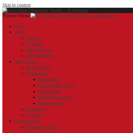
Skip to content
Primary Menu
Offizielle Webseite der Freiwilligen Feuerwehr Ternitz – Pottschach
Freiwillige Feuerwehr Ternitz – Pottschach
Freiwillige Feuerwehr Ternitz – Pottschach
Home
News
Einsatz
Übungen
Jugend News
Informationen
Wir für euch
Bürgerservice
Mannschaft
Kommando
Chargen und Warte
Mannschaft
Feuerwehrjugend
Reservestand
Fahrzeuge
Kontakt
Komm zu uns
Mitglied werden
Feuerwehrjugend