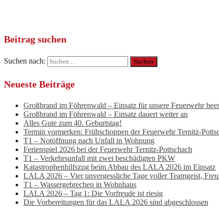
Beitrag suchen
Suchen nach:
Neueste Beiträge
Großbrand im Föhrenwald – Einsatz für unsere Feuerwehr bee
Großbrand im Föhrenwald – Einsatz dauert weiter an
Alles Gute zum 40. Geburtstag!
Termin vormerken: Frühschoppen der Feuerwehr Ternitz-Potts
T1 – Notöffnung nach Unfall in Wohnung
Ferienspiel 2026 bei der Feuerwehr Ternitz-Pottschach
T1 – Verkehrsunfall mit zwei beschädigten PKW
Katastrophenhilfszug beim Abbau des LALA 2026 im Einsatz
LALA 2026 – Vier unvergessliche Tage voller Teamgeist, Fre
T1 – Wassergebrechen in Wohnhaus
LALA 2026 – Tag 1: Die Vorfreude ist riesig
Die Vorbereitungen für das LALA 2026 sind abgeschlossen