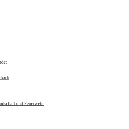
ndet
chach
undschaft und Feuerwehr