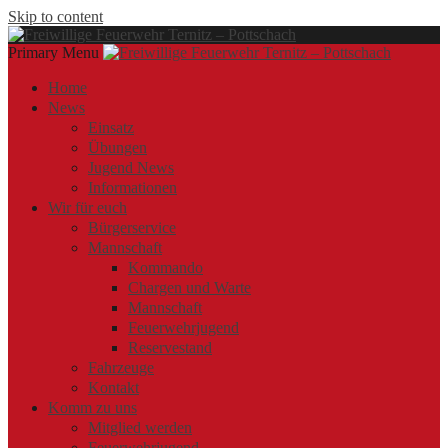
Skip to content
Primary Menu
Offizielle Webseite der Freiwilligen Feuerwehr Ternitz – Pottschach
Freiwillige Feuerwehr Ternitz – Pottschach
Freiwillige Feuerwehr Ternitz – Pottschach
Home
News
Einsatz
Übungen
Jugend News
Informationen
Wir für euch
Bürgerservice
Mannschaft
Kommando
Chargen und Warte
Mannschaft
Feuerwehrjugend
Reservestand
Fahrzeuge
Kontakt
Komm zu uns
Mitglied werden
Feuerwehrjugend