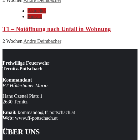
2 Wochen
Andre Deimbacher
Aktuelles
Einsatz
T1 – Notöffnung nach Unfall in Wohnung
2 Wochen
Andre Deimbacher
Freiwillige Feuerwehr
Ternitz-Pottschach
Kommandant
FT Höllerbauer Mario
Hans Czettel Platz 1
2630 Ternitz
Email:
kommando@ff-pottschach.at
Web:
www.ff-pottschach.at
ÜBER UNS