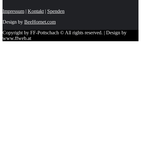
Impressum
|
Kontakt
|
Spenden
Design by
BeeHornet.com
Copyright by FF-Pottschach © All rights reserved. | Design by
www.ffweb.at