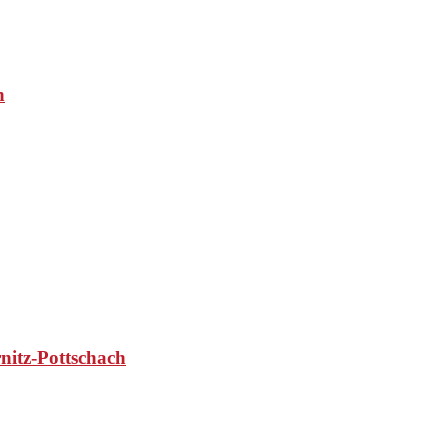
n
nitz-Pottschach