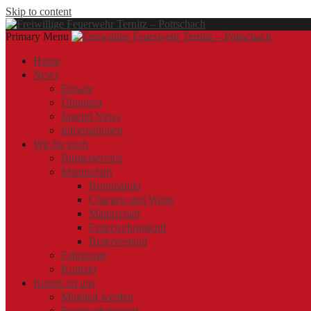
Skip to content
Primary Menu
Offizielle Webseite der Freiwilligen Feuerwehr Ternitz – Pottschach
Freiwillige Feuerwehr Ternitz – Pottschach
Freiwillige Feuerwehr Ternitz – Pottschach
Home
News
Einsatz
Übungen
Jugend News
Informationen
Wir für euch
Bürgerservice
Mannschaft
Kommando
Chargen und Warte
Mannschaft
Feuerwehrjugend
Reservestand
Fahrzeuge
Kontakt
Komm zu uns
Mitglied werden
Feuerwehrjugend