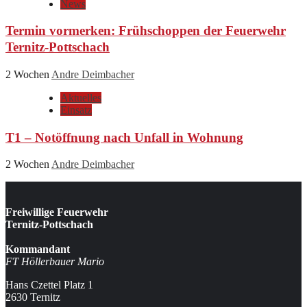
News
Termin vormerken: Frühschoppen der Feuerwehr
Ternitz-Pottschach
2 Wochen
Andre Deimbacher
Aktuelles
Einsatz
T1 – Notöffnung nach Unfall in Wohnung
2 Wochen
Andre Deimbacher
Freiwillige Feuerwehr
Ternitz-Pottschach
Kommandant
FT Höllerbauer Mario
Hans Czettel Platz 1
2630 Ternitz