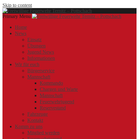
Skip to content
Primary Menu
Offizielle Webseite der Freiwilligen Feuerwehr Ternitz – Pottschach
Freiwillige Feuerwehr Ternitz – Pottschach
Freiwillige Feuerwehr Ternitz – Pottschach
Home
News
Einsatz
Übungen
Jugend News
Informationen
Wir für euch
Bürgerservice
Mannschaft
Kommando
Chargen und Warte
Mannschaft
Feuerwehrjugend
Reservestand
Fahrzeuge
Kontakt
Komm zu uns
Mitglied werden
Feuerwehrjugend