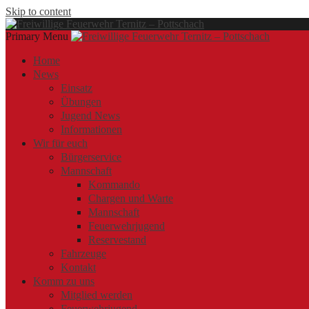
Skip to content
Primary Menu
Offizielle Webseite der Freiwilligen Feuerwehr Ternitz – Pottschach
Freiwillige Feuerwehr Ternitz – Pottschach
Freiwillige Feuerwehr Ternitz – Pottschach
Home
News
Einsatz
Übungen
Jugend News
Informationen
Wir für euch
Bürgerservice
Mannschaft
Kommando
Chargen und Warte
Mannschaft
Feuerwehrjugend
Reservestand
Fahrzeuge
Kontakt
Komm zu uns
Mitglied werden
Feuerwehrjugend