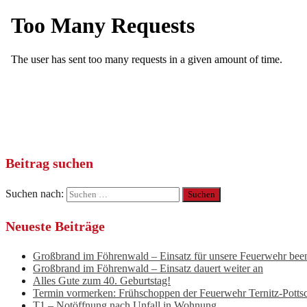
Beitrag suchen
Suchen nach:
Neueste Beiträge
Großbrand im Föhrenwald – Einsatz für unsere Feuerwehr bee
Großbrand im Föhrenwald – Einsatz dauert weiter an
Alles Gute zum 40. Geburtstag!
Termin vormerken: Frühschoppen der Feuerwehr Ternitz-Potts
T1 – Notöffnung nach Unfall in Wohnung