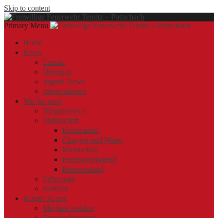
Skip to content
Primary Menu
Offizielle Webseite der Freiwilligen Feuerwehr Ternitz – Pottschach
Freiwillige Feuerwehr Ternitz – Pottschach
Freiwillige Feuerwehr Ternitz – Pottschach
Home
News
Einsatz
Übungen
Jugend News
Informationen
Wir für euch
Bürgerservice
Mannschaft
Kommando
Chargen und Warte
Mannschaft
Feuerwehrjugend
Reservestand
Fahrzeuge
Kontakt
Komm zu uns
Mitglied werden
Feuerwehrjugend