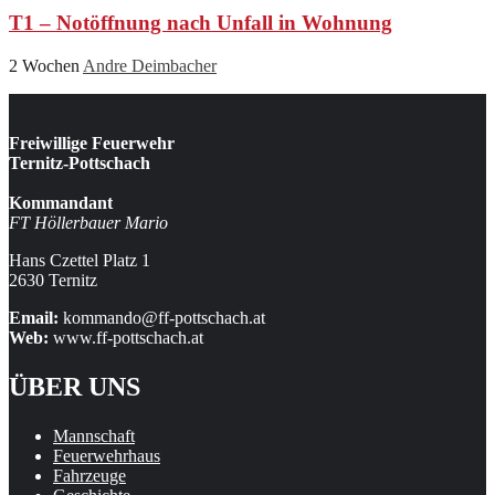
T1 – Notöffnung nach Unfall in Wohnung
2 Wochen
Andre Deimbacher
Freiwillige Feuerwehr
Ternitz-Pottschach
Kommandant
FT Höllerbauer Mario
Hans Czettel Platz 1
2630 Ternitz
Email:
kommando@ff-pottschach.at
Web:
www.ff-pottschach.at
ÜBER UNS
Mannschaft
Feuerwehrhaus
Fahrzeuge